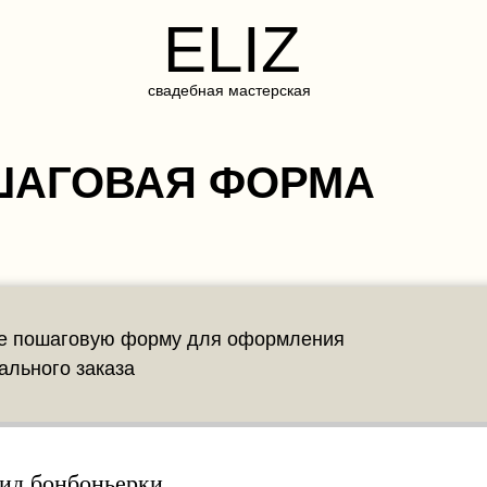
ELIZ
свадебная мастерская
АГОВАЯ ФОРМА
е пошаговую форму для оформления
ального заказа
ЕВРОПОЧТА (не для хрупкого)
ид бонбоньерки