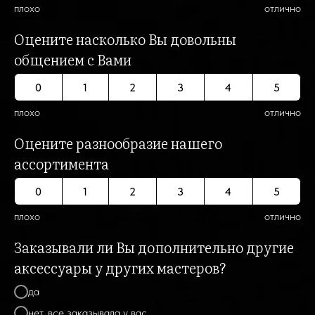
плохо
отлично
Оцените насколько Вы довольны
общением с Вами
0
1
2
3
4
5
плохо
отлично
Оцените разнообразие нашего
ассортимента
0
1
2
3
4
5
плохо
отлично
Заказывали ли Вы дополнительно другие
аксессуары у других мастеров?
да
нет, все заказывала у вас