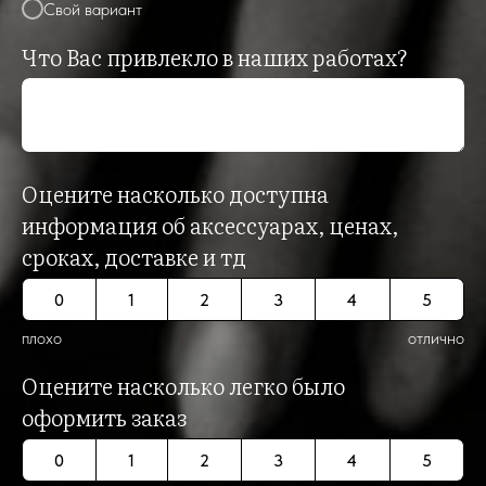
Свой вариант
Что Вас привлекло в наших работах?
Оцените насколько доступна
информация об аксессуарах, ценах,
сроках, доставке и тд
0
1
2
3
4
5
плохо
отлично
Оцените насколько легко было
оформить заказ
0
1
2
3
4
5