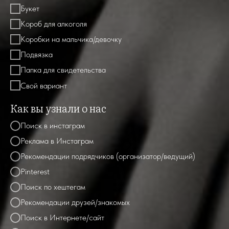
Букет
Короб для алкоголя
Коробки на мальчика/девочку
Подвязка
Папка для свидетельства
Свой вариант
Как вы узнали о нас
Поиск в инстаграм
Реклама в Инстаграм
Рекомендации подрядчиков (организатор/ведущий)
Pinterest
Поиск по хештегам
Рекомендации друзей/знакомых
Поиск в Интернете/сайт