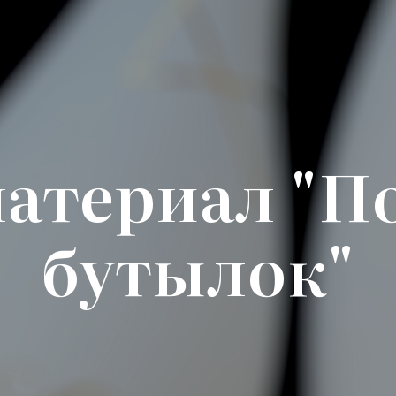
атериал "П
бутылок"