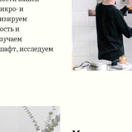
икро- и
лизируем
ость и
зучаем
шафт, исследуем