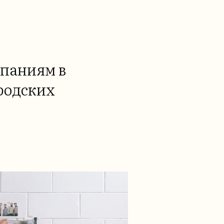
паниям в
родских